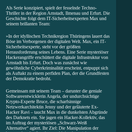
Als Serie konzipiert, spielt der fesselnde Techno-
Thriller in der Region Arnstadt, Ilmenau und Erfurt. Die
Geschichte folgt dem IT-Sicherheitsexperten Max und
seinem brillanten Team:
»In der idyllischen Technikregion Thüringens lauert das
Böse im Verborgenen der digitalen Welt. Max, ein IT-
Sicherheitsexperte, steht vor der größten
Herausforderung seines Lebens. Eine Serie mysteriöser
Hackerangriffe erschüttert die digitale Infrastruktur von
Arnstadt bis Erfurt. Doch was zunächst wie
gewöhnliche Cyberkriminalität erscheint, entpuppt sich
als Auftakt zu einem perfiden Plan, der die Grundfesten
der Demokratie bedroht.
Gemeinsam mit seinem Team – darunter die geniale
Softwareentwicklerin Angela, der undurchsichtige
Krypto-Experte Bruce, die scharfsinnige
Netzwerkarchitektin Jenny und der geläuterte Ex-
Hacker Ravi – taucht Max in die dunkelsten Abgründe
des Darknets ein. Sie jagen ein Hacker-Kollektiv, das
im Auftrag der mysteriösen „Schwarz-Weiß
Alternative“ agiert. Ihr Ziel: Die Manipulation der