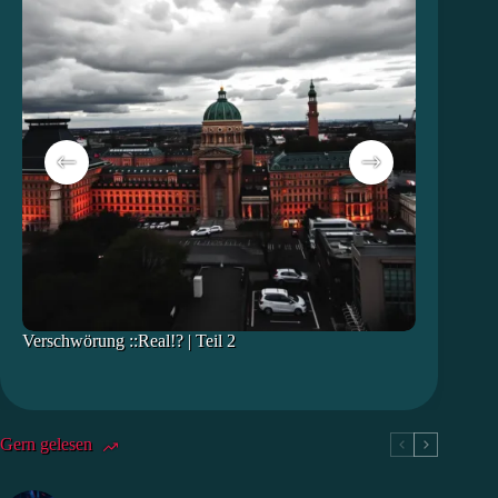
Verschwörung ::Real!? | Teil 2
Verschwörun
Gern gelesen